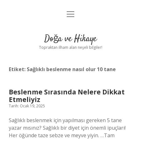
menüyü
Anasayfa
aç
Gizlilik Politikası
Doğa ve Hikaye
Yasal Uyarı
Topraktan ilham alan neşeli bilgiler!
Hakkımızda
Etiket:
Sağlıklı beslenme nasıl olur 10 tane
Beslenme Sırasında Nelere Dikkat
Etmeliyiz
Tarih: Ocak 19, 2025
Sağlıklı beslenmek için yapılması gereken 5 tane
yazar mısınız? Sağlıklı bir diyet için önemli ipuçları!
Her öğünde taze sebze ve meyve yiyin. …Tam