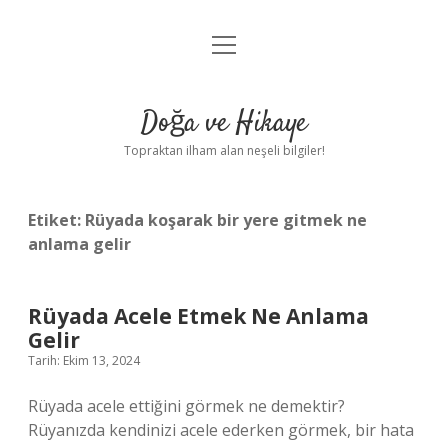
menüyü
Anasayfa
aç
Gizlilik Politikası
Doğa ve Hikaye
Yasal Uyarı
Topraktan ilham alan neşeli bilgiler!
Hakkımızda
Etiket:
Rüyada koşarak bir yere gitmek ne
anlama gelir
Rüyada Acele Etmek Ne Anlama
Gelir
Tarih: Ekim 13, 2024
Rüyada acele ettiğini görmek ne demektir?
Rüyanızda kendinizi acele ederken görmek, bir hata