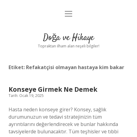
menüyü
Anasayfa
aç
Gizlilik Politikası
Doğa ve Hikaye
Yasal Uyarı
Topraktan ilham alan neşeli bilgiler!
Hakkımızda
Etiket:
Refakatçisi olmayan hastaya kim bakar
Konseye Girmek Ne Demek
Tarih: Ocak 19, 2025
Hasta neden konseye girer? Konsey, sağlık
durumunuzun ve tedavi stratejinizin tüm
ayrıntılarını değerlendirecek ve bunlar hakkında
tavsiyelerde bulunacaktır. Tüm teşhisler ve tıbbi