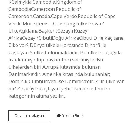
KCalmykia.Cambodia.Kingdom of
CambodiaCameroon.Republic of
Cameroon.Canada.Cape Verde.Republic of Cape
Verde.More items… C ile hangi ülkeler var?
ÜlkeAçıklamaBaşkentCezayirKuzey
AfrikaCezayirCibutiDoğu AfrikaCibuti D ile kaç tane
ülke var? Dünya ülkeleri arasında D harfi ile
başlayan 5 ülke bulunmaktadır. Bu ülkeler aşağıda
listelenmiş olup başkentleri verilmiştir. Bu
ülkelerden biri Avrupa kıtasında bulunan
Danimarka’dır. Amerika kıtasında bulunanlar;
Dominik Cumhuriyeti ise Dominica’dır. Z ile ülke var
mı? Z harfiyle başlayan şehir isimleri istenilen
kategorinin altına yazılır.…
R
Devamını okuyun
Yorum Bırak
Ile
Kaç
Ülke