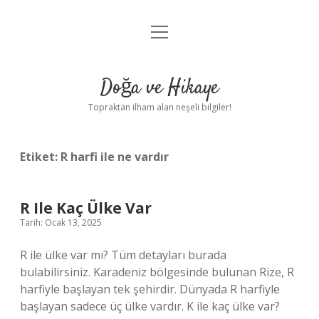
menüyü
Anasayfa
aç
Gizlilik Politikası
Doğa ve Hikaye
Yasal Uyarı
Topraktan ilham alan neşeli bilgiler!
Hakkımızda
Etiket:
R harfi ile ne vardır
R Ile Kaç Ülke Var
Tarih: Ocak 13, 2025
R ile ülke var mı? Tüm detayları burada
bulabilirsiniz. Karadeniz bölgesinde bulunan Rize, R
harfiyle başlayan tek şehirdir. Dünyada R harfiyle
başlayan sadece üç ülke vardır. K ile kaç ülke var?