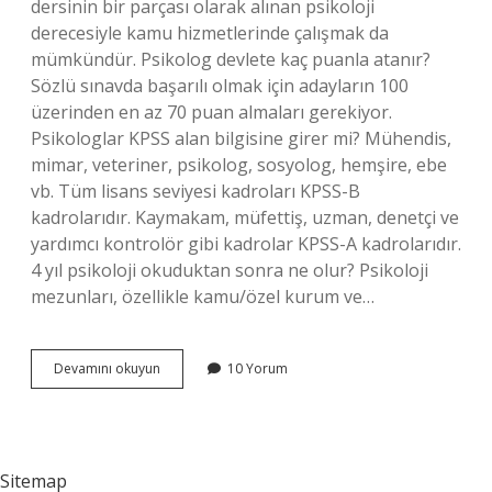
dersinin bir parçası olarak alınan psikoloji
derecesiyle kamu hizmetlerinde çalışmak da
mümkündür. Psikolog devlete kaç puanla atanır?
Sözlü sınavda başarılı olmak için adayların 100
üzerinden en az 70 puan almaları gerekiyor.
Psikologlar KPSS alan bilgisine girer mi? Mühendis,
mimar, veteriner, psikolog, sosyolog, hemşire, ebe
vb. Tüm lisans seviyesi kadroları KPSS-B
kadrolarıdır. Kaymakam, müfettiş, uzman, denetçi ve
yardımcı kontrolör gibi kadrolar KPSS-A kadrolarıdır.
4 yıl psikoloji okuduktan sonra ne olur? Psikoloji
mezunları, özellikle kamu/özel kurum ve…
Kpss
Devamını okuyun
10 Yorum
Ile
Psikologlar
Nereye
Atanır
Sitemap