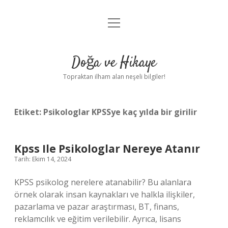
menüyü
Anasayfa
aç
Gizlilik Politikası
Doğa ve Hikaye
Yasal Uyarı
Topraktan ilham alan neşeli bilgiler!
Hakkımızda
Etiket:
Psikologlar KPSSye kaç yılda bir girilir
Kpss Ile Psikologlar Nereye Atanır
Tarih: Ekim 14, 2024
KPSS psikolog nerelere atanabilir? Bu alanlara
örnek olarak insan kaynakları ve halkla ilişkiler,
pazarlama ve pazar araştırması, BT, finans,
reklamcılık ve eğitim verilebilir. Ayrıca, lisans