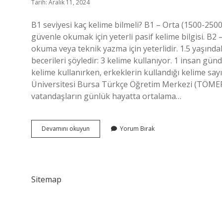
Tarih: Aralık 11, 2024
B1 seviyesi kaç kelime bilmeli? B1 – Orta (1500-2500 k
güvenle okumak için yeterli pasif kelime bilgisi. B2 
okuma veya teknik yazma için yeterlidir. 1.5 yaşında
becerileri şöyledir: 3 kelime kullanıyor. 1 insan g
kelime kullanırken, erkeklerin kullandığı kelime sayı
Üniversitesi Bursa Türkçe Öğretim Merkezi (TÖMER)
vatandaşların günlük hayatta ortalama…
Kelime
Devamını okuyun
Yorum Bırak
Dağarcığı
Kaç
Olmalı
Sitemap