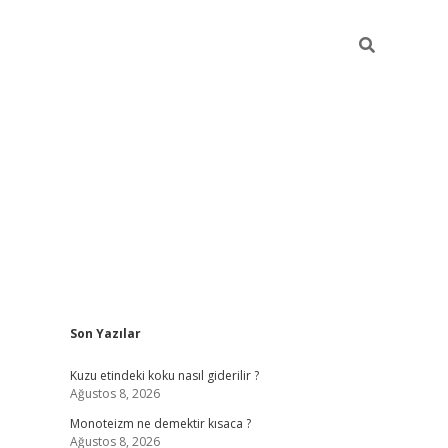
Sidebar
Son Yazılar
betexper güncel gi
Kuzu etindeki koku nasıl giderilir ?
Ağustos 8, 2026
Monoteizm ne demektir kısaca ?
Ağustos 8, 2026