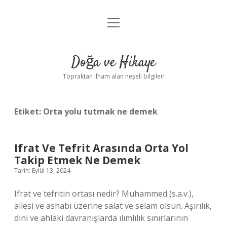
menüyü
Anasayfa
aç
Gizlilik Politikası
Doğa ve Hikaye
Yasal Uyarı
Topraktan ilham alan neşeli bilgiler!
Hakkımızda
Etiket:
Orta yolu tutmak ne demek
Ifrat Ve Tefrit Arasında Orta Yol
Takip Etmek Ne Demek
Tarih: Eylül 13, 2024
Ifrat ve tefritin ortası nedir? Muhammed (s.a.v.),
ailesi ve ashabı üzerine salat ve selam olsun. Aşırılık,
dini ve ahlaki davranışlarda ılımlılık sınırlarının