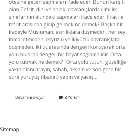
ötesine geçen sapmaları ifade eder. Bunun karşıtı
olan Tefrit, dini ve ahlaki davranışlarda ılımlılık
sınırlarının altındaki sapmaları ifade eder. Ifrat ile
tefrit arasında gidip gelmek ne demek? Başka bir
ifadeyle Müslüman, aşırılıklara düşmeden, her şeyi
ihmal etmeden, ikiyüzlü ve ikiyüzlü davranışlara
düşmeden, iki uç arasında dengeyi koruyarak orta
yolu bularak dengeli bir hayat sağlamalıdır. Orta
yolu tutmak ne demek? “Orta yolu tutun, güzelliğe
yakın olanı arayın, sabah, akşam ve son gece bir
süre yürüyüş (ibadet) yapın ve yavaş…
Ifrat
Devamını okuyun
8 Yorum
Ve
Tefrit
Arasında
Orta
Yol
Sitemap
Takip
Etmek