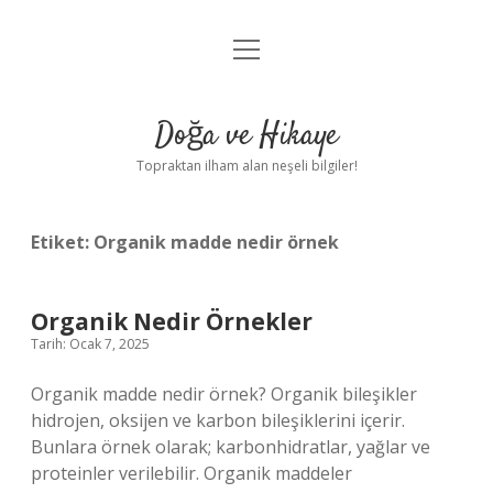
menüyü
Anasayfa
aç
Gizlilik Politikası
Doğa ve Hikaye
Yasal Uyarı
Topraktan ilham alan neşeli bilgiler!
Hakkımızda
Etiket:
Organik madde nedir örnek
Organik Nedir Örnekler
Tarih: Ocak 7, 2025
Organik madde nedir örnek? Organik bileşikler
hidrojen, oksijen ve karbon bileşiklerini içerir.
Bunlara örnek olarak; karbonhidratlar, yağlar ve
proteinler verilebilir. Organik maddeler