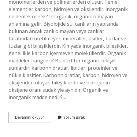
monomerlerden ve polimerlerden oluşur. Temel
elementler karbon, hidrojen ve oksijendir. İnorganik
ne demek örnek? İnorganik, organik olmayan
anlamına gelir. Biyolojide su, canlıların yapısında
bulunan ancak canlı olmayan veya canlılar
tarafından üretilmeyen mineraller, asitler, bazlar ve
tuzlar gibi bileşiklerdir. Kimyada inorganik bileşikler,
genellikle karbon içermeyen moleküllerdir. Organik
maddeler hangileri? Bu dört tür organik bileşik
şunlardır: karbonhidratlar, lipitler, proteinler ve
nükleik asitler. Karbonhidratlar, karbon, hidrojen ve
oksijenden oluşan bileşiklerdir ve hidrojenin
oksijene oranı sudakiyle aynıdır. Organik ve
inorganik madde nedir?…
Organik
Devamını okuyun
Yorum Bırak
Nedir
Örnekler