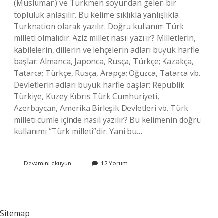
(Müslüman) ve Türkmen soyundan gelen bir
topluluk anlaşılır. Bu kelime sıklıkla yanlışlıkla
Turknation olarak yazılır. Doğru kullanım Türk
milleti olmalıdır. Aziz millet nasıl yazılır? Milletlerin,
kabilelerin, dillerin ve lehçelerin adları büyük harfle
başlar: Almanca, Japonca, Rusça, Türkçe; Kazakça,
Tatarca; Türkçe, Rusça, Arapça; Oğuzca, Tatarca vb.
Devletlerin adları büyük harfle başlar: Republik
Türkiye, Kuzey Kıbrıs Türk Cumhuriyeti,
Azerbaycan, Amerika Birleşik Devletleri vb. Türk
milleti cümle içinde nasıl yazılır? Bu kelimenin doğru
kullanımı “Türk milleti”dir. Yani bu…
Millet
Devamını okuyun
12 Yorum
Kelimesi
Nasıl
Yazılır
Tdk
Sitemap