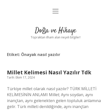
menüyü
Anasayfa
aç
Gizlilik Politikası
Doğa ve Hikaye
Yasal Uyarı
Topraktan ilham alan neşeli bilgiler!
Hakkımızda
Etiket:
Önayak nasıl yazılır
Millet Kelimesi Nasıl Yazılır Tdk
Tarih: Ekim 17, 2024
Türkiye millet olarak nasıl yazılır? TÜRK MİLLETİ
KELİMESİNİN ANLAMI Millet; Aynı soydan, aynı
inançtan, aynı gelenekten gelen topluluk anlamına
gelir. Türk milleti denildiğinde, aynı inançtan