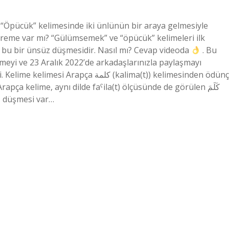
 “Öpücük” kelimesinde iki ünlünün bir araya gelmesiyle
üreme var mı? “Gülümsemek” ve “öpücük” kelimeleri ilk
a bu bir ünsüz düşmesidir. Nasıl mı? Cevap videoda
. Bu
tmeyi ve 23 Aralık 2022’de arkadaşlarınızla paylaşmayı
a كلمة (kalima(t)) kelimesinden ödünç
pça kelime, aynı dilde faˁila(t) ölçüsünde de görülen كَلَمَ
üz düşmesi var…