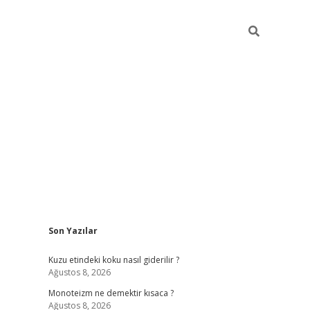
Sidebar
Son Yazılar
betexper güncel gi
Kuzu etindeki koku nasıl giderilir ?
Ağustos 8, 2026
Monoteizm ne demektir kısaca ?
Ağustos 8, 2026