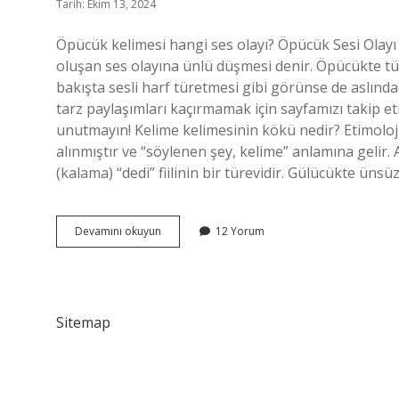
Tarih: Ekim 13, 2024
Öpücük kelimesi hangi ses olayı? Öpücük Sesi Olayı
oluşan ses olayına ünlü düşmesi denir. Öpücükte t
bakışta sesli harf türetmesi gibi görünse de aslınd
tarz paylaşımları kaçırmamak için sayfamızı takip e
unutmayın! Kelime kelimesinin kökü nedir? Etimoloji. Kelime kelimesi Arapç
alınmıştır ve “söylenen şey, kelime” anlamına gelir. Ara
(kalama) “dedi” fiilinin bir türevidir. Gülücükte üns
Öpücük
Devamını okuyun
12 Yorum
Kelimesinin
Kökü
Nedir
Sitemap