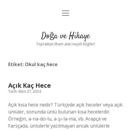
menüyü
Anasayfa
aç
Gizlilik Politikası
Doğa ve Hikaye
Yasal Uyarı
Topraktan ilham alan neşeli bilgiler!
Hakkımızda
Etiket:
Okul kaç hece
Açık Kaç Hece
Tarih: Ekim 27, 2024
Açık kısa hece nedir? Türkçede açık heceler veya açık
ünlüler, sonunda ünlü bulunan kısa hecelerdir.
Örneğin, a-na-do-lu, a-şı-la-ma, vb. Arapça ve
Farsçada, ünlülerle yazılmayan ancak ünlülerle