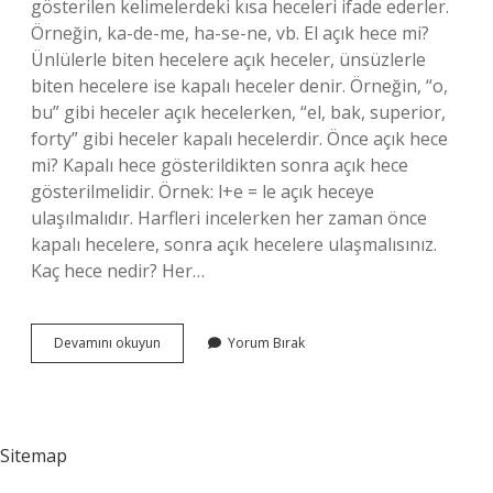
gösterilen kelimelerdeki kısa heceleri ifade ederler.
Örneğin, ka-de-me, ha-se-ne, vb. El açık hece mi?
Ünlülerle biten hecelere açık heceler, ünsüzlerle
biten hecelere ise kapalı heceler denir. Örneğin, “o,
bu” gibi heceler açık hecelerken, “el, bak, superior,
forty” gibi heceler kapalı hecelerdir. Önce açık hece
mi? Kapalı hece gösterildikten sonra açık hece
gösterilmelidir. Örnek: l+e = le açık heceye
ulaşılmalıdır. Harfleri incelerken her zaman önce
kapalı hecelere, sonra açık hecelere ulaşmalısınız.
Kaç hece nedir? Her…
Açık
Devamını okuyun
Yorum Bırak
Kaç
Hece
Sitemap