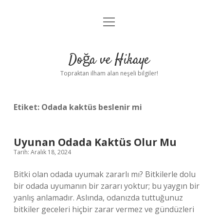
menüyü
Anasayfa
aç
Gizlilik Politikası
Doğa ve Hikaye
Yasal Uyarı
Topraktan ilham alan neşeli bilgiler!
Hakkımızda
Etiket:
Odada kaktüs beslenir mi
Uyunan Odada Kaktüs Olur Mu
Tarih: Aralık 18, 2024
Bitki olan odada uyumak zararlı mı? Bitkilerle dolu
bir odada uyumanın bir zararı yoktur; bu yaygın bir
yanlış anlamadır. Aslında, odanızda tuttuğunuz
bitkiler geceleri hiçbir zarar vermez ve gündüzleri