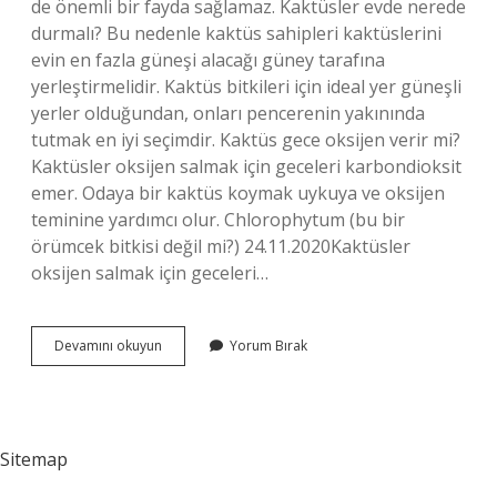
de önemli bir fayda sağlamaz. Kaktüsler evde nerede
durmalı? Bu nedenle kaktüs sahipleri kaktüslerini
evin en fazla güneşi alacağı güney tarafına
yerleştirmelidir. Kaktüs bitkileri için ideal yer güneşli
yerler olduğundan, onları pencerenin yakınında
tutmak en iyi seçimdir. Kaktüs gece oksijen verir mi?
Kaktüsler oksijen salmak için geceleri karbondioksit
emer. Odaya bir kaktüs koymak uykuya ve oksijen
teminine yardımcı olur. Chlorophytum (bu bir
örümcek bitkisi değil mi?) 24.11.2020Kaktüsler
oksijen salmak için geceleri…
Uyunan
Devamını okuyun
Yorum Bırak
Odada
Kaktüs
Olur
Mu
Sitemap