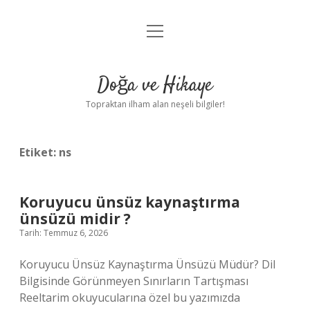
menüyü
Anasayfa
aç
Gizlilik Politikası
Doğa ve Hikaye
Yasal Uyarı
Topraktan ilham alan neşeli bilgiler!
Hakkımızda
Etiket:
ns
Koruyucu ünsüz kaynaştırma
ünsüzü midir ?
Tarih: Temmuz 6, 2026
Koruyucu Ünsüz Kaynaştırma Ünsüzü Müdür? Dil
Bilgisinde Görünmeyen Sınırların Tartışması
Reeltarim okuyucularına özel bu yazımızda