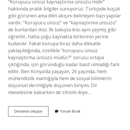
“Koruyucu ünsüz kaynaştırma ünsüzü midir”
hakkında pratik bilgiler sunuyoruz. Türkçede küçük
gibi görünen ama dilin akışını belirleyen bazı yapılar
vardır. “Koruyucu ünsüz” ve “kaynaştırma ünsüzü”
de bunlardan ikisi. İlk bakışta ikisi aynı şeymiş gibi
öğretilir, hatta çoğu kaynakta birbirinin yerine
kullanılır. Fakat konuya biraz daha dikkatle
yaklaşıldığında, özellikle “koruyucu ünsüz
kaynaştırma ünsüzü müdür?” sorusu ortaya
çıktığında, işin göründüğü kadar basit olmadığı fark
edilir. Ben Konya’da yaşayan, 26 yaşında, hem
mühendislik mantığıyla hem de sosyal bilimlerin
düşünsel derinliğiyle düşünen biriyim. Dil
meselesine bakarken de zihnim ikiye…
Koruyucu
Devamını okuyun
Yorum Bırak
ünsüz
kaynaştırma
ünsüzü