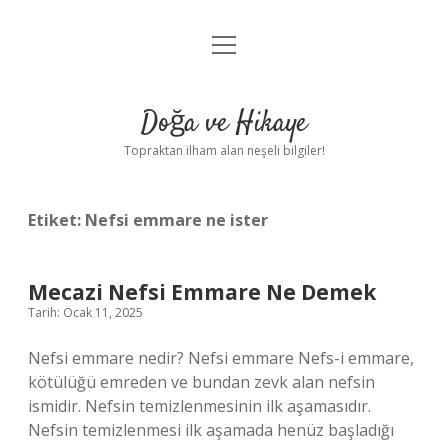
menüyü
Anasayfa
aç
Gizlilik Politikası
Doğa ve Hikaye
Yasal Uyarı
Topraktan ilham alan neşeli bilgiler!
Hakkımızda
Etiket:
Nefsi emmare ne ister
Mecazi Nefsi Emmare Ne Demek
Tarih: Ocak 11, 2025
Nefsi emmare nedir? Nefsi emmare Nefs-i emmare,
kötülüğü emreden ve bundan zevk alan nefsin
ismidir. Nefsin temizlenmesinin ilk aşamasıdır.
Nefsin temizlenmesi ilk aşamada henüz başladığı