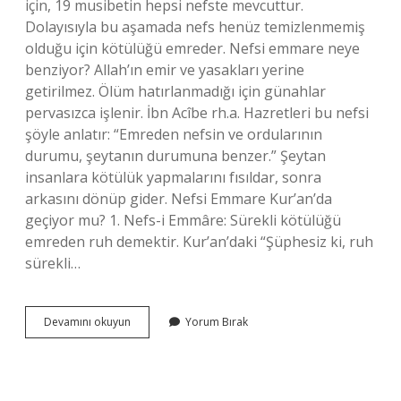
için, 19 musibetin hepsi nefste mevcuttur.
Dolayısıyla bu aşamada nefs henüz temizlenmemiş
olduğu için kötülüğü emreder. Nefsi emmare neye
benziyor? Allah’ın emir ve yasakları yerine
getirilmez. Ölüm hatırlanmadığı için günahlar
pervasızca işlenir. İbn Acîbe rh.a. Hazretleri bu nefsi
şöyle anlatır: “Emreden nefsin ve ordularının
durumu, şeytanın durumuna benzer.” Şeytan
insanlara kötülük yapmalarını fısıldar, sonra
arkasını dönüp gider. Nefsi Emmare Kur’an’da
geçiyor mu? 1. Nefs-i Emmâre: Sürekli kötülüğü
emreden ruh demektir. Kur’an’daki “Şüphesiz ki, ruh
sürekli…
Mecazi
Devamını okuyun
Yorum Bırak
Nefsi
Emmare
Ne
Demek