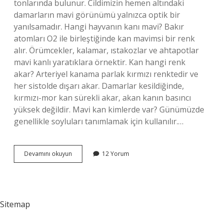
tonlarında bulunur. Cildimizin hemen altındaki
damarların mavi görünümü yalnızca optik bir
yanılsamadır. Hangi hayvanın kanı mavi? Bakır
atomları O2 ile birleştiğinde kan mavimsi bir renk
alır. Örümcekler, kalamar, ıstakozlar ve ahtapotlar
mavi kanlı yaratıklara örnektir. Kan hangi renk
akar? Arteriyel kanama parlak kırmızı renktedir ve
her sistolde dışarı akar. Damarlar kesildiğinde,
kırmızı-mor kan sürekli akar, akan kanın basıncı
yüksek değildir. Mavi kan kimlerde var? Günümüzde
genellikle soyluları tanımlamak için kullanılır.…
Kan
Devamını okuyun
12 Yorum
Mavi
Akar
Mı
Sitemap