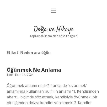
menüyü
Anasayfa
aç
Gizlilik Politikası
Doğa ve Hikaye
Yasal Uyarı
Topraktan ilham alan neşeli bilgiler!
Hakkımızda
Etiket:
Neden ara öğün
Öğünmek Ne Anlama
Tarih: Ekim 14, 2024
Öğünmek anlamı nedir? Türkçede “övünmek”
anlamında kullanılan bu fiilin anlamı “1. Kendisinden
abartılı biçimde söz etmek, kendisiyle övünmek, bir
niteliğinden dolayı kendini yüceltmek. 2. Kendini