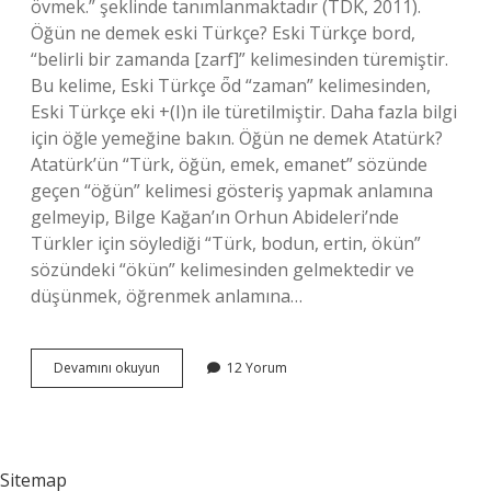
övmek.” şeklinde tanımlanmaktadır (TDK, 2011).
Öğün ne demek eski Türkçe? Eski Türkçe bord,
“belirli bir zamanda [zarf]” kelimesinden türemiştir.
Bu kelime, Eski Türkçe ȫd “zaman” kelimesinden,
Eski Türkçe eki +(I)n ile türetilmiştir. Daha fazla bilgi
için öğle yemeğine bakın. Öğün ne demek Atatürk?
Atatürk’ün “Türk, öğün, emek, emanet” sözünde
geçen “öğün” kelimesi gösteriş yapmak anlamına
gelmeyip, Bilge Kağan’ın Orhun Abideleri’nde
Türkler için söylediği “Türk, bodun, ertin, ökün”
sözündeki “ökün” kelimesinden gelmektedir ve
düşünmek, öğrenmek anlamına…
Öğünmek
Devamını okuyun
12 Yorum
Ne
Anlama
Sitemap