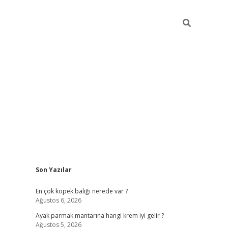
Sidebar
Son Yazılar
betexper güncel gi
En çok köpek balığı nerede var ?
Ağustos 6, 2026
Ayak parmak mantarına hangi krem iyi gelir ?
Ağustos 5, 2026