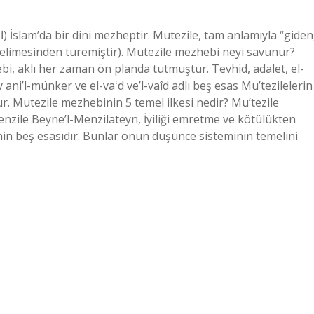
 kelimesinden türemiştir). Mutezile mezhebi neyi savunur?
bi, aklı her zaman ön planda tutmuştur. Tevhid, adalet, el-
 ani’l-münker ve el-vaʻd ve’l-vaîd adlı beş esas Mu’tezilelerin
r. Mutezile mezhebinin 5 temel ilkesi nedir? Mu’tezile
Menzile Beyne’l-Menzilateyn, İyiliği emretme ve kötülükten
’nin beş esasıdır. Bunlar onun düşünce sisteminin temelini