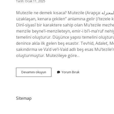
Tarih: Ocak 11, 2025
Mutezile ne demek kısaca? Mutezile (Arapça: المعتزلة) İslam’da bir dini mezheptir. Mutezile, tam anlamıyla “giden,
uzaklaşan, kenara çekilen” anlamına gelir (i’tezele
Dinî-siyasî bir karaktere sahip olan Mu’tezile mezhe
menzile beyne’l-menzileteyn, emir-i bi’l-ma’ruf nehiy
temelini oluşturur. Düşünce yapısı temelini oluşturu
denince akla ilk gelen beş esastır. Tevhid, Adalet, 
sakındırma ve Va’d ve’l-Vaid adlı beş esas Mu’tezile
oluşturmuştur. Mutezileye göre…
Mutezile
Devamını okuyun
Yorum Bırak
Nedir
Kısa
Ve
Öz
Sitemap