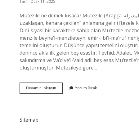
Tarih: Ocak 11, 2025
Mutezile ne demek kısaca? Mutezile (Arapça: المعتزلة) İslam’da bir dini mezheptir. Mutezile, tam anlamıyla “giden,
uzaklaşan, kenara çekilen” anlamına gelir (i’tezele
Dinî-siyasî bir karaktere sahip olan Mu’tezile mezhe
menzile beyne’l-menzileteyn, emir-i bi’l-ma’ruf nehiy
temelini oluşturur. Düşünce yapısı temelini oluşturu
denince akla ilk gelen beş esastır. Tevhid, Adalet, 
sakındırma ve Va’d ve’l-Vaid adlı beş esas Mu’tezile
oluşturmuştur. Mutezileye göre…
Mutezile
Devamını okuyun
Yorum Bırak
Nedir
Kısa
Ve
Öz
Sitemap