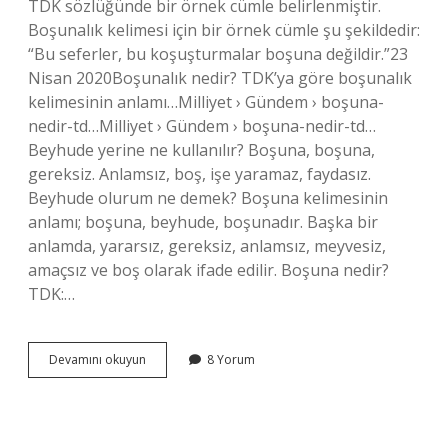
TDK sözlüğünde bir örnek cümle belirlenmiştir.
Boşunalık kelimesi için bir örnek cümle şu şekildedir:
“Bu seferler, bu koşuşturmalar boşuna değildir.”23
Nisan 2020Boşunalık nedir? TDK’ya göre boşunalık
kelimesinin anlamı…Milliyet › Gündem › boşuna-
nedir-td…Milliyet › Gündem › boşuna-nedir-td…
Beyhude yerine ne kullanılır? Boşuna, boşuna,
gereksiz. Anlamsız, boş, işe yaramaz, faydasız.
Beyhude olurum ne demek? Boşuna kelimesinin
anlamı; boşuna, beyhude, boşunadır. Başka bir
anlamda, yararsız, gereksiz, anlamsız, meyvesiz,
amaçsız ve boş olarak ifade edilir. Boşuna nedir?
TDK:…
Beyhude
Devamını okuyun
8 Yorum
Nasıl
Kullanılır