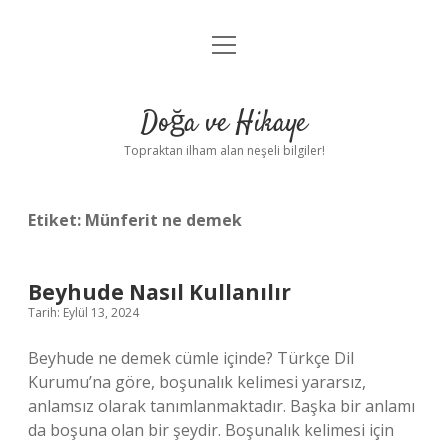
menüyü
Anasayfa
aç
Gizlilik Politikası
Doğa ve Hikaye
Yasal Uyarı
Topraktan ilham alan neşeli bilgiler!
Hakkımızda
Etiket:
Münferit ne demek
Beyhude Nasıl Kullanılır
Tarih: Eylül 13, 2024
Beyhude ne demek cümle içinde? Türkçe Dil
Kurumu’na göre, boşunalık kelimesi yararsız,
anlamsız olarak tanımlanmaktadır. Başka bir anlamı
da boşuna olan bir şeydir. Boşunalık kelimesi için