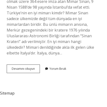
olmak üzere 364 esere imza atan Mimar Sinan, 9
Nisan 1588’de 98 yaşında İstanbul’da vefat etti.
Türkiye’nin en iyi mimarı kimdir? Mimar Sinan
sadece ülkemizde değil tüm dünyada en iyi
mimarlardan biridir. Bu ünlü mimarın anısına,
Merkür gezegenindeki bir kratere 1976 yılında
Uluslararası Astronomi Birliği tarafından “Sinan
Krateri” adı verilmiştir. En iyi mimarı hangi
ülkededir? Mimari denildiğinde akla ilk gelen ülke
elbette İtalya’dır. İtalya, dünya…
Dünyanın
Devamını okuyun
Yorum Bırak
En
Iyi
Mimarı
Kimdir
Sitemap