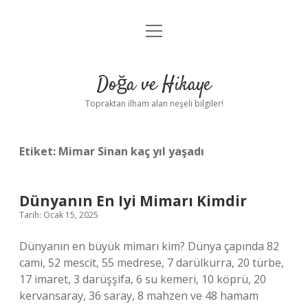
menüyü
Anasayfa
aç
Gizlilik Politikası
Doğa ve Hikaye
Yasal Uyarı
Topraktan ilham alan neşeli bilgiler!
Hakkımızda
Etiket:
Mimar Sinan kaç yıl yaşadı
Dünyanın En Iyi Mimarı Kimdir
Tarih: Ocak 15, 2025
Dünyanın en büyük mimarı kim? Dünya çapında 82
cami, 52 mescit, 55 medrese, 7 darülkurra, 20 türbe,
17 imaret, 3 darüşşifa, 6 su kemeri, 10 köprü, 20
kervansaray, 36 saray, 8 mahzen ve 48 hamam