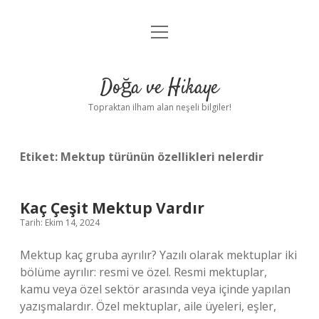
menüyü
Anasayfa
aç
Gizlilik Politikası
Doğa ve Hikaye
Yasal Uyarı
Topraktan ilham alan neşeli bilgiler!
Hakkımızda
Etiket:
Mektup türünün özellikleri nelerdir
Kaç Çeşit Mektup Vardır
Tarih: Ekim 14, 2024
Mektup kaç gruba ayrılır? Yazılı olarak mektuplar iki
bölüme ayrılır: resmi ve özel. Resmi mektuplar,
kamu veya özel sektör arasında veya içinde yapılan
yazışmalardır. Özel mektuplar, aile üyeleri, eşler,