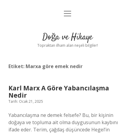
menüyü
Anasayfa
aç
Gizlilik Politikası
Doğa ve Hikaye
Yasal Uyarı
Topraktan ilham alan neşeli bilgiler!
Hakkımızda
Etiket:
Marxa göre emek nedir
Karl Marx A Göre Yabancılaşma
Nedir
Tarih: Ocak 21, 2025
Yabancılaşma ne demek felsefe? Bu, bir kişinin
doğaya ve topluma ait olma duygusunun kaybını
ifade eder. Terim, çağdaş düşüncede Hegel’in