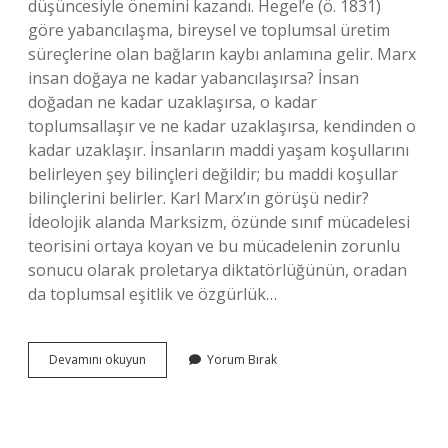
düşüncesiyle önemini kazandı. Hegel’e (ö. 1831)
göre yabancılaşma, bireysel ve toplumsal üretim
süreçlerine olan bağların kaybı anlamına gelir. Marx
insan doğaya ne kadar yabancılaşırsa? İnsan
doğadan ne kadar uzaklaşırsa, o kadar
toplumsallaşır ve ne kadar uzaklaşırsa, kendinden o
kadar uzaklaşır. İnsanların maddi yaşam koşullarını
belirleyen şey bilinçleri değildir; bu maddi koşullar
bilinçlerini belirler. Karl Marx’ın görüşü nedir?
İdeolojik alanda Marksizm, özünde sınıf mücadelesi
teorisini ortaya koyan ve bu mücadelenin zorunlu
sonucu olarak proletarya diktatörlüğünün, oradan
da toplumsal eşitlik ve özgürlük…
Karl
Devamını okuyun
Yorum Bırak
Marx
A
Göre
Yabancılaşma