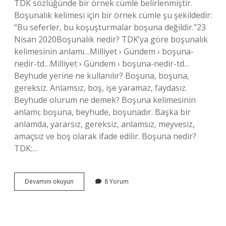
TDK sözlüğünde bir örnek cümle belirlenmiştir.
Boşunalık kelimesi için bir örnek cümle şu şekildedir:
“Bu seferler, bu koşuşturmalar boşuna değildir.”23
Nisan 2020Boşunalık nedir? TDK’ya göre boşunalık
kelimesinin anlamı…Milliyet › Gündem › boşuna-
nedir-td…Milliyet › Gündem › boşuna-nedir-td…
Beyhude yerine ne kullanılır? Boşuna, boşuna,
gereksiz. Anlamsız, boş, işe yaramaz, faydasız.
Beyhude olurum ne demek? Boşuna kelimesinin
anlamı; boşuna, beyhude, boşunadır. Başka bir
anlamda, yararsız, gereksiz, anlamsız, meyvesiz,
amaçsız ve boş olarak ifade edilir. Boşuna nedir?
TDK:…
Beyhude
Devamını okuyun
8 Yorum
Nasıl
Kullanılır