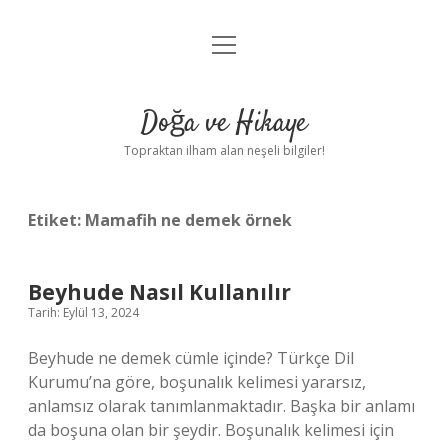
menüyü
Anasayfa
aç
Gizlilik Politikası
Doğa ve Hikaye
Yasal Uyarı
Topraktan ilham alan neşeli bilgiler!
Hakkımızda
Etiket:
Mamafih ne demek örnek
Beyhude Nasıl Kullanılır
Tarih: Eylül 13, 2024
Beyhude ne demek cümle içinde? Türkçe Dil
Kurumu’na göre, boşunalık kelimesi yararsız,
anlamsız olarak tanımlanmaktadır. Başka bir anlamı
da boşuna olan bir şeydir. Boşunalık kelimesi için