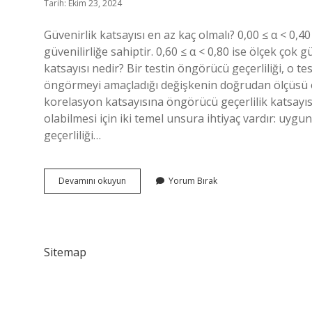
Tarih: Ekim 23, 2024
Güvenirlik katsayısı en az kaç olmalı? 0,00 ≤ α < 0,40 
güvenilirliğe sahiptir. 0,60 ≤ α < 0,80 ise ölçek çok g
katsayısı nedir? Bir testin öngörücü geçerliliği, o te
öngörmeyi amaçladığı değişkenin doğrudan ölçüsü o
korelasyon katsayısına öngörücü geçerlilik katsayısı d
olabilmesi için iki temel unsura ihtiyaç vardır: uygunlu
geçerliliği…
Geçerlik
Devamını okuyun
Yorum Bırak
Katsayısı
Kaç
Olmalı
Sitemap