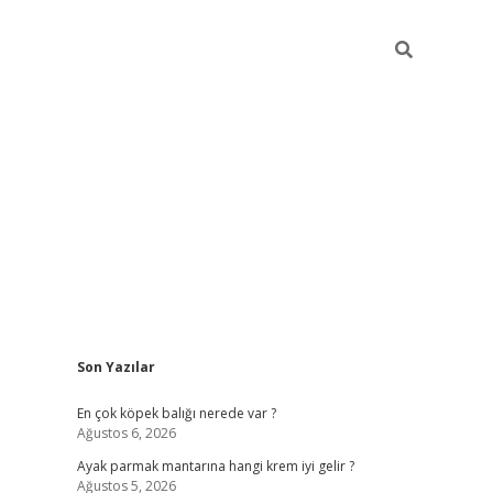
Sidebar
Son Yazılar
betexper güncel gi
En çok köpek balığı nerede var ?
Ağustos 6, 2026
Ayak parmak mantarına hangi krem iyi gelir ?
Ağustos 5, 2026