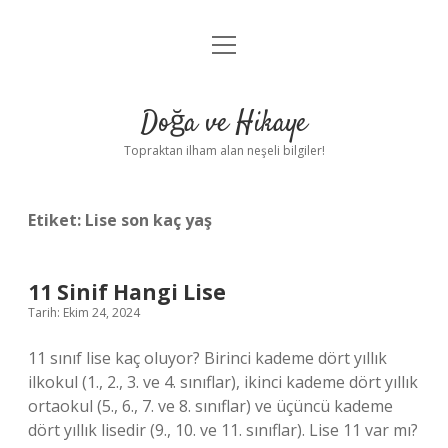
menüyü
Anasayfa
aç
Gizlilik Politikası
Doğa ve Hikaye
Yasal Uyarı
Topraktan ilham alan neşeli bilgiler!
Hakkımızda
Etiket:
Lise son kaç yaş
11 Sinif Hangi Lise
Tarih: Ekim 24, 2024
11 sınıf lise kaç oluyor? Birinci kademe dört yıllık
ilkokul (1., 2., 3. ve 4. sınıflar), ikinci kademe dört yıllık
ortaokul (5., 6., 7. ve 8. sınıflar) ve üçüncü kademe
dört yıllık lisedir (9., 10. ve 11. sınıflar). Lise 11 var mı?