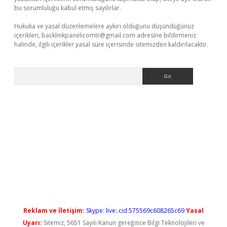
bu sorumluluğu kabul etmiş sayılırlar.
Hukuka ve yasal düzenlemelere aykırı olduğunu düşündüğünüz
içerikleri,
backlinkpanelicomtr@gmail.com
adresine bildirmeniz
halinde, ilgili içerikler yasal süre içerisinde sitemizden kaldırılacaktır.
Arama
güncel giriş
Reklam ve İletişim:
Skype: live:.cid.575569c608265c69
Yasal
Uyarı:
Sitemiz, 5651 Sayılı Kanun gereğince Bilgi Teknolojileri ve