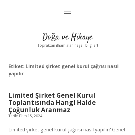
menüyü
Anasayfa
aç
Gizlilik Politikası
Doğa ve Hikaye
Yasal Uyarı
Topraktan ilham alan neşeli bilgiler!
Hakkımızda
Etiket:
Limited şirket genel kurul çağrısı nasıl
yapılır
Limited Şirket Genel Kurul
Toplantısında Hangi Halde
Çoğunluk Aranmaz
Tarih: Ekim 15, 2024
Limited şirket genel kurul çağrısı nasıl yapılır? Genel