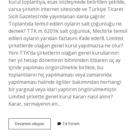
kurul toplantıya, esas sözleşmede belirtilen şekilde,
varsa şirketin internet sitesinde ve Türkiye Ticaret
Sicili Gazetesi’nde yayımlanan ilanla çağrılır.
Toplantıda temsil edilen oyların salt çoğunluğu ne
demek? TTK m. 620’lik salt çoğunluk, Meclis’te temsil
edilen oyların yarıdan fazlasını ifade eder8. Limited
şirketlerde olağan genel kurul yapılmazsa ne olur?
Yeni TTK’da şirketlerin olağan genel kurullarının
her yıl hesap döneminin bitiminden itibaren üç ay
içinde yapılması öngörülmekle birlikte, bu
toplantıların hiç yapılmaması veya zamanında
yapılmaması halinde ilgililer bakımından herhangi
bir yargısal veya idari yaptırım öngörülmemiştir.
Limited şirkette genel kurul kararı nasıl alınır?
Karar, sermayenin en…
Limited
Devamını okuyun
14 Yorum
Şirket
Genel