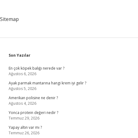
Kurul
Toplantısında
Hangi
Sitemap
Halde
Çoğunluk
Aranmaz
Sidebar
Son Yazılar
En çok köpek balığı nerede var ?
Ağustos 6, 2026
Ayak parmak mantarına hangi krem iyi gelir ?
Ağustos 5, 2026
Amerikan polisine ne denir ?
Ağustos 4, 2026
Yonca protein değeri nedir ?
Temmuz 29, 2026
Yapay altın var mı ?
Temmuz 26, 2026