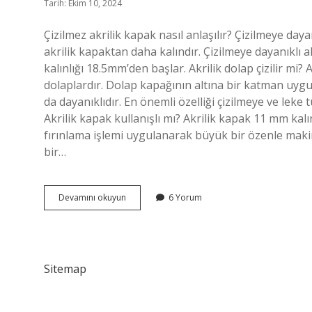
Tarih: Ekim 10, 2024
Çizilmez akrilik kapak nasıl anlaşılır? Çizilmeye daya
akrilik kapaktan daha kalındır. Çizilmeye dayanıklı a
kalınlığı 18.5mm’den başlar. Akrilik dolap çizilir m
dolaplardır. Dolap kapağının altına bir katman uygul
da dayanıklıdır. En önemli özelliği çizilmeye ve leke
Akrilik kapak kullanışlı mı? Akrilik kapak 11 mm kal
fırınlama işlemi uygulanarak büyük bir özenle makin
bir…
Akrilik
Devamını okuyun
6 Yorum
Kapak
Çizilir
Mi
Sitemap