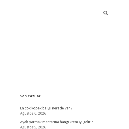
Sidebar
Son Yazılar
betexper güncel gi
En çok köpek balığı nerede var ?
Ağustos 6, 2026
Ayak parmak mantarına hangi krem iyi gelir ?
Ağustos 5, 2026