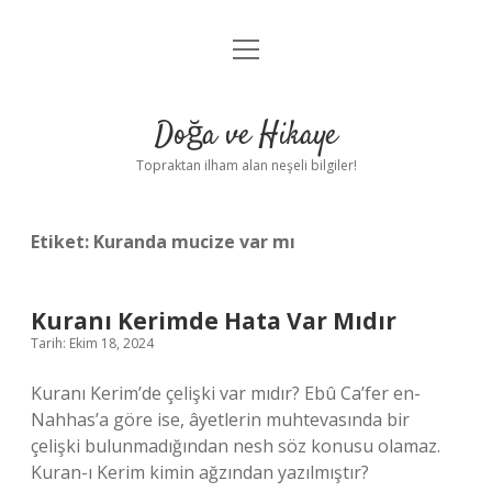
menüyü
Anasayfa
aç
Gizlilik Politikası
Doğa ve Hikaye
Yasal Uyarı
Topraktan ilham alan neşeli bilgiler!
Hakkımızda
Etiket:
Kuranda mucize var mı
Kuranı Kerimde Hata Var Mıdır
Tarih: Ekim 18, 2024
Kuranı Kerim’de çelişki var mıdır? Ebû Ca’fer en-
Nahhas’a göre ise, âyetlerin muhtevasında bir
çelişki bulunmadığından nesh söz konusu olamaz.
Kuran-ı Kerim kimin ağzından yazılmıştır?