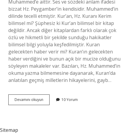
Muhammed’e aittir. Ses ve sözdeki anlam ifadesi
bizzat Hz. Peygamber’in kendisidir. Muhammed’in
dilinde tecelli etmiştir. Kur’an, Hz. Kuranı Kerim
bilimsel mi? Şüphesiz ki Kur’an bilimsel bir kitap
değildir. Ancak diğer kitaplardan farklı olarak çok
özlü ve hikmetli bir şekilde sunduğu hakikatler
bilimsel bilgi yoluyla keşfedilmiştir. Kuran
gelecekten haber verir mi? Kuran’ın gelecekten
haber verdiğini ve bunun açık bir mucize olduğunu
söyleyen makaleler var. Bazıları, Hz. Muhammed’in
okuma yazma bilmemesine dayanarak, Kuran’da
anlatılan geçmiş milletlerin hikayelerini, gayb…
Kuranı
Devamını okuyun
10 Yorum
Kerimde
Hata
Var
Mıdır
Sitemap