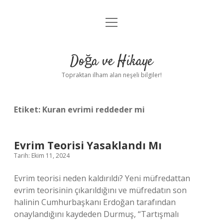
menüyü
Anasayfa
aç
Gizlilik Politikası
Doğa ve Hikaye
Yasal Uyarı
Topraktan ilham alan neşeli bilgiler!
Hakkımızda
Etiket:
Kuran evrimi reddeder mi
Evrim Teorisi Yasaklandı Mı
Tarih: Ekim 11, 2024
Evrim teorisi neden kaldırıldı? Yeni müfredattan
evrim teorisinin çıkarıldığını ve müfredatın son
halinin Cumhurbaşkanı Erdoğan tarafından
onaylandığını kaydeden Durmuş, “Tartışmalı