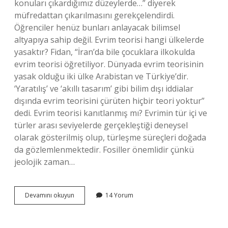
konuları çıkardığımız düzeylerde…” diyerek
müfredattan çıkarılmasını gerekçelendirdi.
Öğrenciler henüz bunları anlayacak bilimsel
altyapıya sahip değil. Evrim teorisi hangi ülkelerde
yasaktır? Fidan, “İran’da bile çocuklara ilkokulda
evrim teorisi öğretiliyor. Dünyada evrim teorisinin
yasak olduğu iki ülke Arabistan ve Türkiye’dir.
‘Yaratılış’ ve ‘akıllı tasarım’ gibi bilim dışı iddialar
dışında evrim teorisini çürüten hiçbir teori yoktur”
dedi. Evrim teorisi kanıtlanmış mı? Evrimin tür içi ve
türler arası seviyelerde gerçekleştiği deneysel
olarak gösterilmiş olup, türleşme süreçleri doğada
da gözlemlenmektedir. Fosiller önemlidir çünkü
jeolojik zaman…
Evrim
Devamını okuyun
14 Yorum
Teorisi
Yasaklandı
Mı