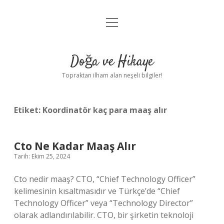
menüyü
Anasayfa
aç
Gizlilik Politikası
Doğa ve Hikaye
Yasal Uyarı
Topraktan ilham alan neşeli bilgiler!
Hakkımızda
Etiket:
Koordinatör kaç para maaş alır
Cto Ne Kadar Maaş Alır
Tarih: Ekim 25, 2024
Cto nedir maaş? CTO, “Chief Technology Officer”
kelimesinin kısaltmasıdır ve Türkçe’de “Chief
Technology Officer” veya “Technology Director”
olarak adlandırılabilir. CTO, bir şirketin teknoloji