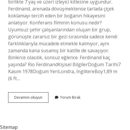
birlikte 7 yaş ve üzeri izleyici kitlesine uygundur.
Ferdinand, arenada dövüşmektense tarlada çiçek
koklamayı tercih eden bir boğanın hikayesini
anlatıyor. Konferans filminin konusu nedir?
Uyumsuz şehir çalışanlarından oluşan bir grup,
görünüşte zararsız bir gezi sırasında sadece kendi
farklılıklarıyla mücadele etmekle kalmıyor, aynı
zamanda kana susamış bir katille de savaşıyor.
Binlerce olasılık, sonsuz eğlence. Ferdinand kaç
yaşında? Rio FerdinandKişisel BilgilerDoğum Tarihi7
Kasım 1978Doğum YeriLondra, İngiltereBoy1,89 m
(6 ft…
Ferdinand
Devamını okuyun
Yorum Bırak
Filminin
Konusu
Nedir
Sitemap