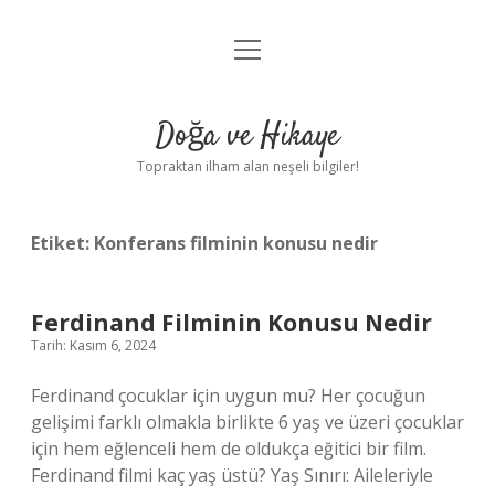
menüyü
Anasayfa
aç
Gizlilik Politikası
Doğa ve Hikaye
Yasal Uyarı
Topraktan ilham alan neşeli bilgiler!
Hakkımızda
Etiket:
Konferans filminin konusu nedir
Ferdinand Filminin Konusu Nedir
Tarih: Kasım 6, 2024
Ferdinand çocuklar için uygun mu? Her çocuğun
gelişimi farklı olmakla birlikte 6 yaş ve üzeri çocuklar
için hem eğlenceli hem de oldukça eğitici bir film.
Ferdinand filmi kaç yaş üstü? Yaş Sınırı: Aileleriyle