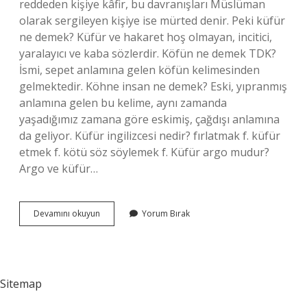
reddeden kişiye kâfir, bu davranışları Müslüman
olarak sergileyen kişiye ise mürted denir. Peki küfür
ne demek? Küfür ve hakaret hoş olmayan, incitici,
yaralayıcı ve kaba sözlerdir. Köfün ne demek TDK?
İsmi, sepet anlamına gelen köfün kelimesinden
gelmektedir. Köhne insan ne demek? Eski, yıpranmış
anlamına gelen bu kelime, aynı zamanda
yaşadığımız zamana göre eskimiş, çağdışı anlamına
da geliyor. Küfür ingilizcesi nedir? fırlatmak f. küfür
etmek f. kötü söz söylemek f. Küfür argo mudur?
Argo ve küfür…
Köfür
Devamını okuyun
Yorum Bırak
Ne
Demek
Sitemap