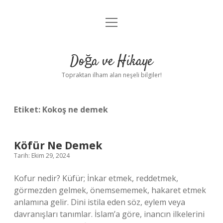
menüyü
Anasayfa
aç
Gizlilik Politikası
Doğa ve Hikaye
Yasal Uyarı
Topraktan ilham alan neşeli bilgiler!
Hakkımızda
Etiket:
Kokoş ne demek
Köfür Ne Demek
Tarih: Ekim 29, 2024
Kofur nedir? Küfür; İnkar etmek, reddetmek,
görmezden gelmek, önemsememek, hakaret etmek
anlamına gelir. Dini istila eden söz, eylem veya
davranışları tanımlar. İslam’a göre, inancın ilkelerini