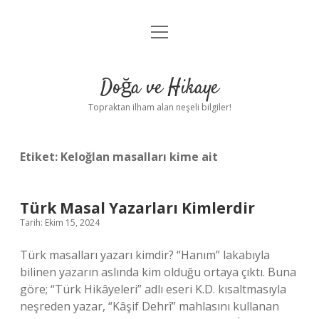
menüyü
Anasayfa
aç
Gizlilik Politikası
Doğa ve Hikaye
Yasal Uyarı
Topraktan ilham alan neşeli bilgiler!
Hakkımızda
Etiket:
Keloğlan masalları kime ait
Türk Masal Yazarları Kimlerdir
Tarih: Ekim 15, 2024
Türk masalları yazarı kimdir? “Hanım” lakabıyla
bilinen yazarın aslında kim olduğu ortaya çıktı. Buna
göre; “Türk Hikâyeleri” adlı eseri K.D. kısaltmasıyla
neşreden yazar, “Kâşif Dehrî” mahlasını kullanan