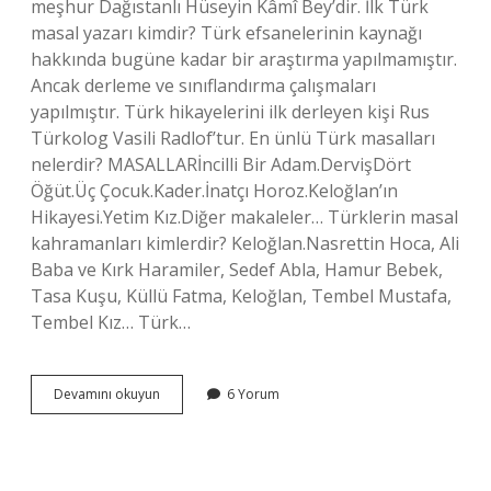
meşhur Dağıstanlı Hüseyin Kâmî Bey’dir. İlk Türk
masal yazarı kimdir? Türk efsanelerinin kaynağı
hakkında bugüne kadar bir araştırma yapılmamıştır.
Ancak derleme ve sınıflandırma çalışmaları
yapılmıştır. Türk hikayelerini ilk derleyen kişi Rus
Türkolog Vasili Radlof’tur. En ünlü Türk masalları
nelerdir? MASALLARİncilli Bir Adam.DervişDört
Öğüt.Üç Çocuk.Kader.İnatçı Horoz.Keloğlan’ın
Hikayesi.Yetim Kız.Diğer makaleler… Türklerin masal
kahramanları kimlerdir? Keloğlan.Nasrettin Hoca, Ali
Baba ve Kırk Haramiler, Sedef Abla, Hamur Bebek,
Tasa Kuşu, Küllü Fatma, Keloğlan, Tembel Mustafa,
Tembel Kız… Türk…
Türk
Devamını okuyun
6 Yorum
Masal
Yazarları
Kimlerdir