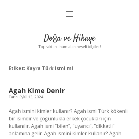
menüyü
Anasayfa
aç
Gizlilik Politikası
Doğa ve Hikaye
Yasal Uyarı
Topraktan ilham alan neşeli bilgiler!
Hakkımızda
Etiket:
Kayra Türk ismi mi
Agah Kime Denir
Tarih: Eylül 13, 2024
Agah ismini kimler kullanır? Agah ismi Türk kökenli
bir isimdir ve çoğunlukla erkek çocukları için
kullanılır. Agah ismi “bilen”, “uyarıcı”, “dikkatli”
anlamına gelir. Agah ismini kimler kullanır? Agah