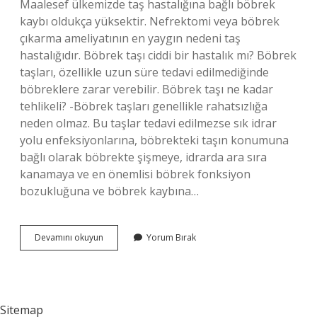
Maalesef ülkemizde taş hastalığına bağlı böbrek
kaybı oldukça yüksektir. Nefrektomi veya böbrek
çıkarma ameliyatının en yaygın nedeni taş
hastalığıdır. Böbrek taşı ciddi bir hastalık mı? Böbrek
taşları, özellikle uzun süre tedavi edilmediğinde
böbreklere zarar verebilir. Böbrek taşı ne kadar
tehlikeli? -Böbrek taşları genellikle rahatsızlığa
neden olmaz. Bu taşlar tedavi edilmezse sık idrar
yolu enfeksiyonlarına, böbrekteki taşın konumuna
bağlı olarak böbrekte şişmeye, idrarda ara sıra
kanamaya ve en önemlisi böbrek fonksiyon
bozukluğuna ve böbrek kaybına…
Böbrek
Devamını okuyun
Yorum Bırak
Taşı
Ne
Zaman
Tehlikelidir
Sitemap