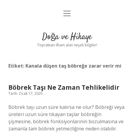
menüyü
Anasayfa
aç
Gizlilik Politikası
Doğa ve Hikaye
Yasal Uyarı
Topraktan ilham alan neşeli bilgiler!
Hakkımızda
Etiket:
Kanala düşen taş böbreğe zarar verir mi
Böbrek Taşı Ne Zaman Tehlikelidir
Tarih: Ocak 17, 2025
Böbrek taşı uzun süre kalırsa ne olur? Böbreği veya
üreteri uzun süre tıkayan taşlar böbreğin
şişmesine, böbrek fonksiyonlarının bozulmasına ve
zamanla tam böbrek yetmezliğine neden olabilir.