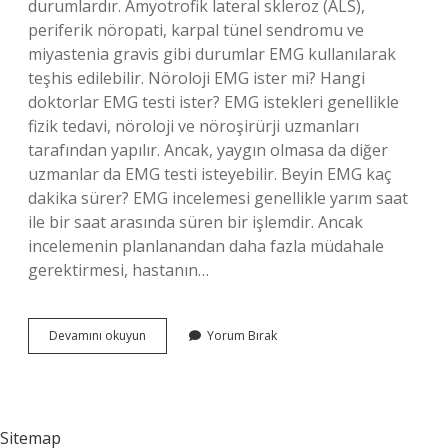
durumlardır. Amyotrofik lateral skleroz (ALS),
periferik nöropati, karpal tünel sendromu ve
miyastenia gravis gibi durumlar EMG kullanılarak
teşhis edilebilir. Nöroloji EMG ister mi? Hangi
doktorlar EMG testi ister? EMG istekleri genellikle
fizik tedavi, nöroloji ve nöroşirürji uzmanları
tarafından yapılır. Ancak, yaygın olmasa da diğer
uzmanlar da EMG testi isteyebilir. Beyin EMG kaç
dakika sürer? EMG incelemesi genellikle yarım saat
ile bir saat arasında süren bir işlemdir. Ancak
incelemenin planlanandan daha fazla müdahale
gerektirmesi, hastanın…
Beyin
Devamını okuyun
Yorum Bırak
Emg
Neden
Çekilir
Sitemap