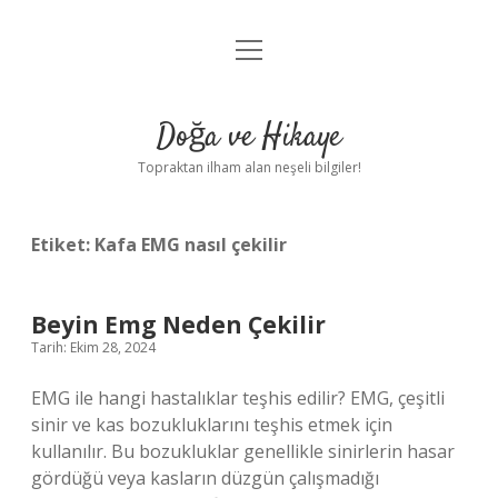
menüyü
Anasayfa
aç
Gizlilik Politikası
Doğa ve Hikaye
Yasal Uyarı
Topraktan ilham alan neşeli bilgiler!
Hakkımızda
Etiket:
Kafa EMG nasıl çekilir
Beyin Emg Neden Çekilir
Tarih: Ekim 28, 2024
EMG ile hangi hastalıklar teşhis edilir? EMG, çeşitli
sinir ve kas bozukluklarını teşhis etmek için
kullanılır. Bu bozukluklar genellikle sinirlerin hasar
gördüğü veya kasların düzgün çalışmadığı