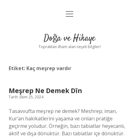
menüyü
Anasayfa
aç
Gizlilik Politikası
Doğa ve Hikaye
Yasal Uyarı
Topraktan ilham alan neşeli bilgiler!
Hakkımızda
Etiket:
Kaç meşrep vardır
Meşrep Ne Demek Dîn
Tarih: Ekim 25, 2024
Tasavvufta meşrep ne demek? Meshrep; iman,
Kur’an hakikatlerini yaşama ve onları pratiğe
geçirme yoludur. Örneğin, bazı tabiatlar heyecanlı,
aktif ve dışa dönüktür. Bazı tabiatlar içe dönüktür.