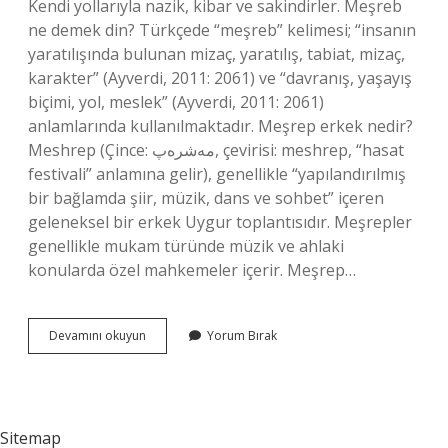
Kendi yollarıyla nazik, kibar ve sakindirler. Meşreb
ne demek din? Türkçede “meşreb” kelimesi; “insanın
yaratılışında bulunan mizaç, yaratılış, tabiat, mizaç,
karakter” (Ayverdi, 2011: 2061) ve “davranış, yaşayış
biçimi, yol, meslek” (Ayverdi, 2011: 2061)
anlamlarında kullanılmaktadır. Meşrep erkek nedir?
Meshrep (Çince: مەشرەپ‎, çevirisi: meshrep, “hasat
festivali” anlamına gelir), genellikle “yapılandırılmış
bir bağlamda şiir, müzik, dans ve sohbet” içeren
geleneksel bir erkek Uygur toplantısıdır. Meşrepler
genellikle mukam türünde müzik ve ahlaki
konularda özel mahkemeler içerir. Meşrep…
Meşrep
Devamını okuyun
Yorum Bırak
Ne
Demek
Dîn
Sitemap