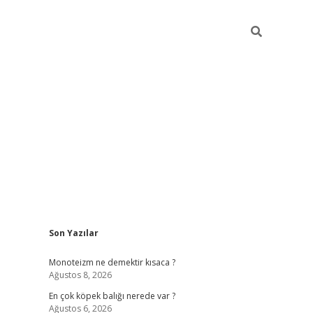
Sidebar
Son Yazılar
betexper güncel gi
Monoteizm ne demektir kısaca ?
Ağustos 8, 2026
En çok köpek balığı nerede var ?
Ağustos 6, 2026