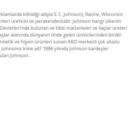
klamlarda bilindiği adıyla S. C. Johnson), Racine, Wisconsin
ünleri üreticisi ve perakendecisidir. Johnson hangi ülkenin
evletleri’nde bulunan ve tıbbi malzemeler ve ilaçlar üreten
ilaçlar alanında dünyanın önde gelen üreticilerinden biridir.
zmetik ve hijyen ürünleri sunan ABD merkezli çok uluslu
. Johnsons kime ait? 1886 yılında Johnson kardeşler
rulan Johnson…