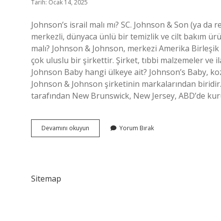
Tarih: Ocak 14, 2025
Johnson’s israil malı mı? SC. Johnson & Son (ya da re
merkezli, dünyaca ünlü bir temizlik ve cilt bakım ür
malı? Johnson & Johnson, merkezi Amerika Birleşik D
çok uluslu bir şirkettir. Şirket, tıbbi malzemeler ve 
Johnson Baby hangi ülkeye ait? Johnson’s Baby, ko
Johnson & Johnson şirketinin markalarından biridir
tarafından New Brunswick, New Jersey, ABD’de ku
Johnsons
Devamını okuyun
Yorum Bırak
Israil
Mali
Mi
Sitemap