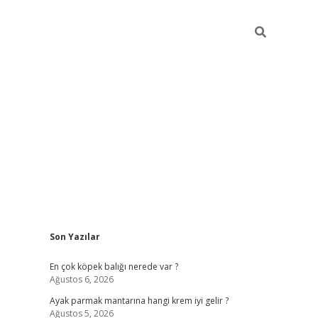
Sidebar
Son Yazılar
betexper güncel gi
En çok köpek balığı nerede var ?
Ağustos 6, 2026
Ayak parmak mantarına hangi krem iyi gelir ?
Ağustos 5, 2026