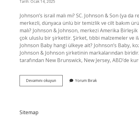
Tarih: Ocak 14, 2025
Johnson’s israil malı mı? SC. Johnson & Son (ya da re
merkezli, dünyaca ünlü bir temizlik ve cilt bakım ür
malı? Johnson & Johnson, merkezi Amerika Birleşik D
çok uluslu bir şirkettir. Şirket, tıbbi malzemeler ve 
Johnson Baby hangi ülkeye ait? Johnson’s Baby, ko
Johnson & Johnson şirketinin markalarından biridir
tarafından New Brunswick, New Jersey, ABD’de ku
Johnsons
Devamını okuyun
Yorum Bırak
Israil
Mali
Mi
Sitemap