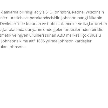
klamlarda bilindiği adıyla S. C. Johnson), Racine, Wisconsin
ünleri üreticisi ve perakendecisidir. Johnson hangi ülkenin
evletleri’nde bulunan ve tıbbi malzemeler ve ilaçlar üreten
ilaçlar alanında dünyanın önde gelen üreticilerinden biridir.
zmetik ve hijyen ürünleri sunan ABD merkezli çok uluslu
. Johnsons kime ait? 1886 yılında Johnson kardeşler
rulan Johnson…