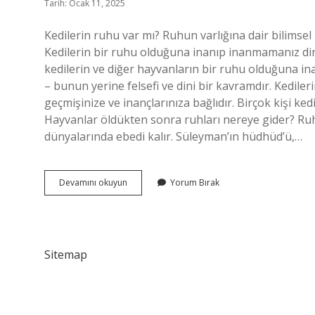
Tarih: Ocak 11, 2025
Kedilerin ruhu var mı? Ruhun varlığına dair bilimsel 
Kedilerin bir ruhu olduğuna inanıp inanmamanız dini 
kedilerin ve diğer hayvanların bir ruhu olduğuna ina
– bunun yerine felsefi ve dini bir kavramdır. Kedile
geçmişinize ve inançlarınıza bağlıdır. Birçok kişi ke
Hayvanlar öldükten sonra ruhları nereye gider? Ruh 
dünyalarında ebedi kalır. Süleyman’ın hüdhüd’ü,…
Kedilerde
Devamını okuyun
Yorum Bırak
Ruh
Var
Mı
Sitemap