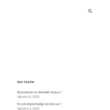
Sidebar
Son Yazılar
betexper gün
Monoteizm ne demektir kısaca ?
Ağustos 8, 2026
En çok köpek balığı nerede var ?
Ağustos 6, 2026