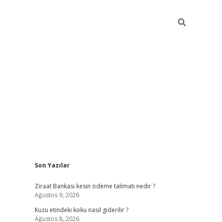
Sidebar
Son Yazılar
betexper güncel g
Ziraat Bankası kesin ödeme talimatı nedir ?
Ağustos 9, 2026
Kuzu etindeki koku nasıl giderilir ?
Ağustos 8, 2026