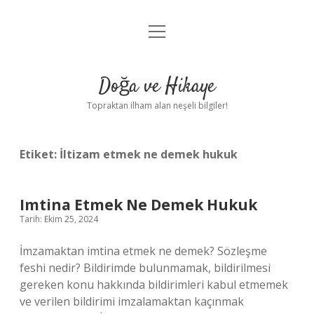
menüyü
Anasayfa
aç
Gizlilik Politikası
Doğa ve Hikaye
Yasal Uyarı
Topraktan ilham alan neşeli bilgiler!
Hakkımızda
Etiket:
İltizam etmek ne demek hukuk
Imtina Etmek Ne Demek Hukuk
Tarih: Ekim 25, 2024
İmzamaktan imtina etmek ne demek? Sözleşme
feshi nedir? Bildirimde bulunmamak, bildirilmesi
gereken konu hakkında bildirimleri kabul etmemek
ve verilen bildirimi imzalamaktan kaçınmak