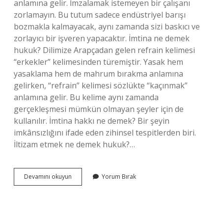
anlamına gelir. İmzalamak istemeyen bir çalışanı
zorlamayın. Bu tutum sadece endüstriyel barışı
bozmakla kalmayacak, aynı zamanda sizi baskıcı ve
zorlayıcı bir işveren yapacaktır. İmtina ne demek
hukuk? Dilimize Arapçadan gelen refrain kelimesi
“erkekler” kelimesinden türemiştir. Yasak hem
yasaklama hem de mahrum bırakma anlamına
gelirken, “refrain” kelimesi sözlükte “kaçınmak”
anlamına gelir. Bu kelime aynı zamanda
gerçekleşmesi mümkün olmayan şeyler için de
kullanılır. İmtina hakkı ne demek? Bir şeyin
imkânsızlığını ifade eden zihinsel tespitlerden biri.
İltizam etmek ne demek hukuk?…
Imtina
Devamını okuyun
Yorum Bırak
Etmek
Ne
Demek
Hukuk