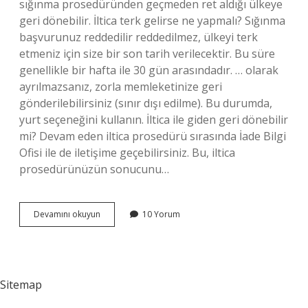
sığınma prosedüründen geçmeden ret aldığı ülkeye
geri dönebilir. İltica terk gelirse ne yapmalı? Sığınma
başvurunuz reddedilir reddedilmez, ülkeyi terk
etmeniz için size bir son tarih verilecektir. Bu süre
genellikle bir hafta ile 30 gün arasındadır. … olarak
ayrılmazsanız, zorla memleketinize geri
gönderilebilirsiniz (sınır dışı edilme). Bu durumda,
yurt seçeneğini kullanın. İltica ile giden geri dönebilir
mi? Devam eden iltica prosedürü sırasında İade Bilgi
Ofisi ile de iletişime geçebilirsiniz. Bu, iltica
prosedürünüzün sonucunu…
İLtica
Devamını okuyun
10 Yorum
Red
Gelirse
Ne
Olur
Sitemap