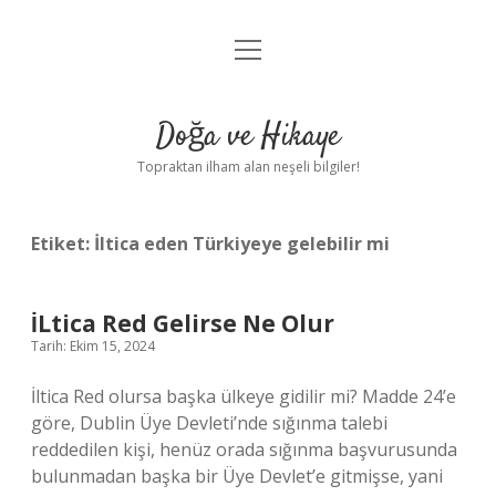
menüyü
Anasayfa
aç
Gizlilik Politikası
Doğa ve Hikaye
Yasal Uyarı
Topraktan ilham alan neşeli bilgiler!
Hakkımızda
Etiket:
İltica eden Türkiyeye gelebilir mi
İLtica Red Gelirse Ne Olur
Tarih: Ekim 15, 2024
İltica Red olursa başka ülkeye gidilir mi? Madde 24’e
göre, Dublin Üye Devleti’nde sığınma talebi
reddedilen kişi, henüz orada sığınma başvurusunda
bulunmadan başka bir Üye Devlet’e gitmişse, yani