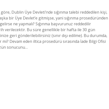
 göre, Dublin Üye Devleti’nde sığınma talebi reddedilen kişi,
ka bir Üye Devlet’e gitmişse, yani sığınma prosedüründen
rk gelirse ne yapmalı? Sığınma başvurunuz reddedilir
ih verilecektir. Bu süre genellikle bir hafta ile 30 gün
ize geri gönderilebilirsiniz (sınır dışı edilme). Bu durumda,
lir mi? Devam eden iltica prosedürü sırasında İade Bilgi Ofisi
ünüzün sonucunu…