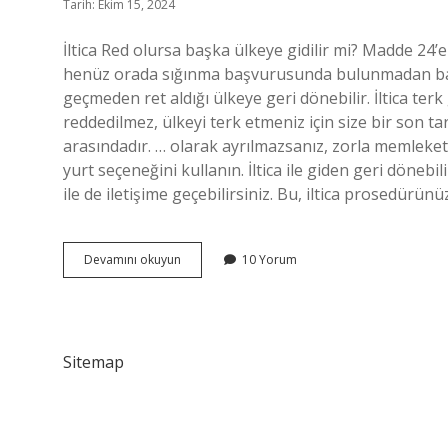
Tarih: Ekim 15, 2024
İltica Red olursa başka ülkeye gidilir mi? Madde 24’e
henüz orada sığınma başvurusunda bulunmadan baş
geçmeden ret aldığı ülkeye geri dönebilir. İltica te
reddedilmez, ülkeyi terk etmeniz için size bir son tar
arasındadır. … olarak ayrılmazsanız, zorla memleketin
yurt seçeneğini kullanın. İltica ile giden geri dönebi
ile de iletişime geçebilirsiniz. Bu, iltica prosedür
İLtica
Devamını okuyun
10 Yorum
Red
Gelirse
Ne
Olur
Sitemap