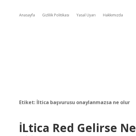
Anasayfa
Gizlilik Politikası
Yasal Uyarı
Hakkımızda
Etiket:
İltica başvurusu onaylanmazsa ne olur
İLtica Red Gelirse N