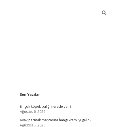
Sidebar
Son Yazılar
betexper güncel g
En çok köpek balığı nerede var ?
Ağustos 6, 2026
Ayak parmak mantarına hangi krem iyi gelir ?
Ağustos 5, 2026