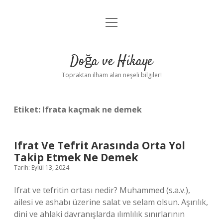
menüyü
Anasayfa
aç
Gizlilik Politikası
Doğa ve Hikaye
Yasal Uyarı
Topraktan ilham alan neşeli bilgiler!
Hakkımızda
Etiket:
Ifrata kaçmak ne demek
Ifrat Ve Tefrit Arasında Orta Yol
Takip Etmek Ne Demek
Tarih: Eylül 13, 2024
Ifrat ve tefritin ortası nedir? Muhammed (s.a.v.),
ailesi ve ashabı üzerine salat ve selam olsun. Aşırılık,
dini ve ahlaki davranışlarda ılımlılık sınırlarının