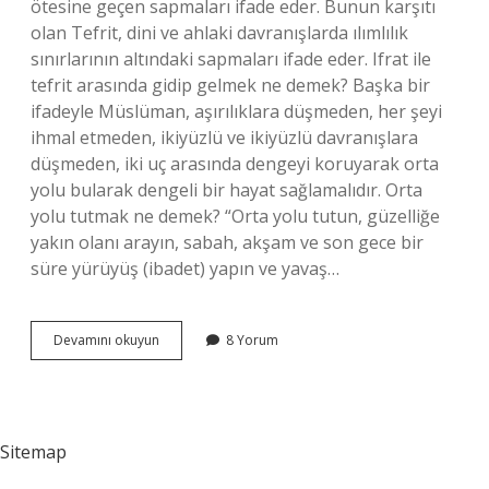
ötesine geçen sapmaları ifade eder. Bunun karşıtı
olan Tefrit, dini ve ahlaki davranışlarda ılımlılık
sınırlarının altındaki sapmaları ifade eder. Ifrat ile
tefrit arasında gidip gelmek ne demek? Başka bir
ifadeyle Müslüman, aşırılıklara düşmeden, her şeyi
ihmal etmeden, ikiyüzlü ve ikiyüzlü davranışlara
düşmeden, iki uç arasında dengeyi koruyarak orta
yolu bularak dengeli bir hayat sağlamalıdır. Orta
yolu tutmak ne demek? “Orta yolu tutun, güzelliğe
yakın olanı arayın, sabah, akşam ve son gece bir
süre yürüyüş (ibadet) yapın ve yavaş…
Ifrat
Devamını okuyun
8 Yorum
Ve
Tefrit
Arasında
Orta
Yol
Sitemap
Takip
Etmek