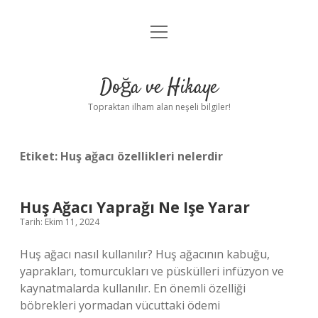
menüyü
Anasayfa
aç
Gizlilik Politikası
Doğa ve Hikaye
Yasal Uyarı
Topraktan ilham alan neşeli bilgiler!
Hakkımızda
Etiket:
Huş ağacı özellikleri nelerdir
Huş Ağacı Yaprağı Ne Işe Yarar
Tarih: Ekim 11, 2024
Huş ağacı nasıl kullanılır? Huş ağacının kabuğu,
yaprakları, tomurcukları ve püskülleri infüzyon ve
kaynatmalarda kullanılır. En önemli özelliği
böbrekleri yormadan vücuttaki ödemi