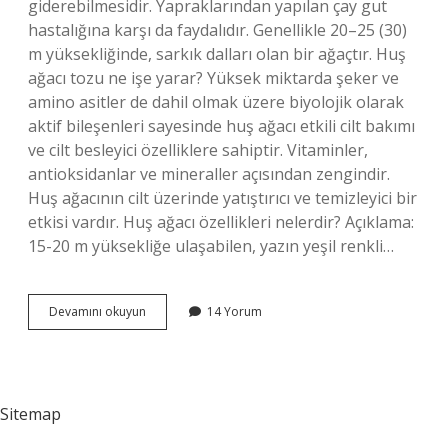
giderebilmesidir. Yapraklarından yapılan çay gut
hastalığına karşı da faydalıdır. Genellikle 20–25 (30)
m yüksekliğinde, sarkık dalları olan bir ağaçtır. Huş
ağacı tozu ne işe yarar? Yüksek miktarda şeker ve
amino asitler de dahil olmak üzere biyolojik olarak
aktif bileşenleri sayesinde huş ağacı etkili cilt bakımı
ve cilt besleyici özelliklere sahiptir. Vitaminler,
antioksidanlar ve mineraller açısından zengindir.
Huş ağacının cilt üzerinde yatıştırıcı ve temizleyici bir
etkisi vardır. Huş ağacı özellikleri nelerdir? Açıklama:
15-20 m yüksekliğe ulaşabilen, yazın yeşil renkli…
Huş
Devamını okuyun
14 Yorum
Ağacı
Yaprağı
Ne
Işe
Yarar
Sitemap