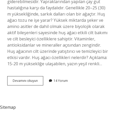
giderebilmesidir. Yapraklarından yapılan çay gut
hastalığına karşı da faydalıdır. Genellikle 20–25 (30)
m yüksekliğinde, sarkık dalları olan bir ağaçtır. Huş
ağacı tozu ne işe yarar? Yüksek miktarda şeker ve
amino asitler de dahil olmak üzere biyolojik olarak
aktif bileşenleri sayesinde huş ağacı etkili cilt bakımı
ve cilt besleyici özelliklere sahiptir. Vitaminler,
antioksidanlar ve mineraller açısından zengindir.
Huş ağacının cilt üzerinde yatıştırıcı ve temizleyici bir
etkisi vardır. Huş ağacı özellikleri nelerdir? Açıklama:
15-20 m yüksekliğe ulaşabilen, yazın yeşil renkli…
Huş
Devamını okuyun
14 Yorum
Ağacı
Yaprağı
Ne
Işe
Yarar
Sitemap