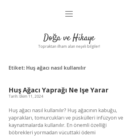
menüyü
Anasayfa
aç
Gizlilik Politikası
Doğa ve Hikaye
Yasal Uyarı
Topraktan ilham alan neşeli bilgiler!
Hakkımızda
Etiket:
Huş ağacı nasıl kullanılır
Huş Ağacı Yaprağı Ne Işe Yarar
Tarih: Ekim 11, 2024
Huş ağacı nasıl kullanılır? Huş ağacının kabuğu,
yaprakları, tomurcukları ve püskülleri infüzyon ve
kaynatmalarda kullanılır. En önemli özelliği
böbrekleri yormadan vücuttaki ödemi