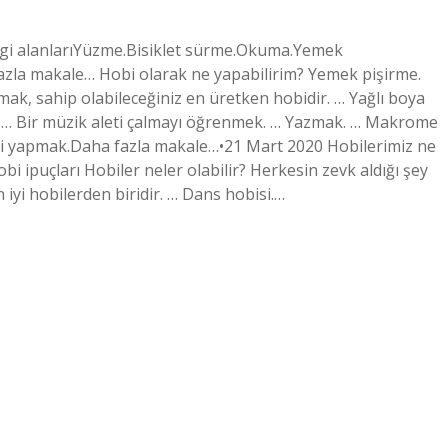
 ilgi alanlarıYüzme.Bisiklet sürme.Okuma.Yemek
azla makale… Hobi olarak ne yapabilirim? Yemek pişirme.
k, sahip olabileceğiniz en üretken hobidir. … Yağlı boya
k. … Bir müzik aleti çalmayı öğrenmek. … Yazmak. … Makrome
eri yapmak.Daha fazla makale…•21 Mart 2020 Hobilerimiz ne
obi ipuçları Hobiler neler olabilir? Herkesin zevk aldığı şey
 iyi hobilerden biridir. … Dans hobisi.…