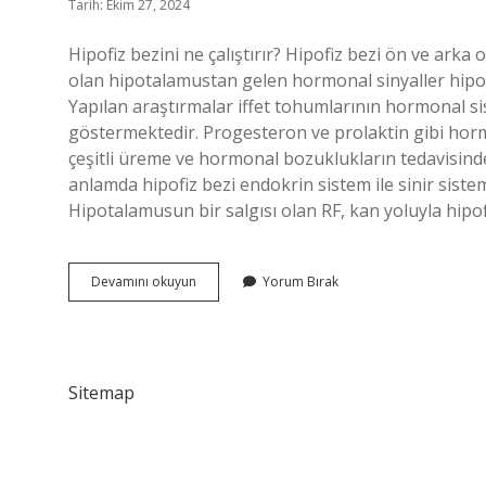
Tarih: Ekim 27, 2024
Hipofiz bezini ne çalıştırır? Hipofiz bezi ön ve ar
olan hipotalamustan gelen hormonal sinyaller hipofiz
Yapılan araştırmalar iffet tohumlarının hormonal si
göstermektedir. Progesteron ve prolaktin gibi horm
çeşitli üreme ve hormonal bozuklukların tedavisinde 
anlamda hipofiz bezi endokrin sistem ile sinir sist
Hipotalamusun bir salgısı olan RF, kan yoluyla hipof
Hipofiz
Devamını okuyun
Yorum Bırak
Bezi
Nasıl
Güçlendirilir
Sitemap