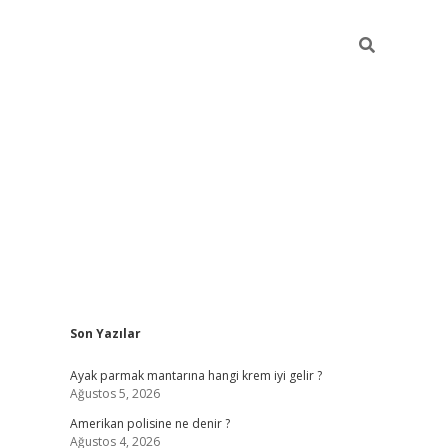
Sidebar
Son Yazılar
betexper güncel gi
Ayak parmak mantarına hangi krem iyi gelir ?
Ağustos 5, 2026
Amerikan polisine ne denir ?
Ağustos 4, 2026