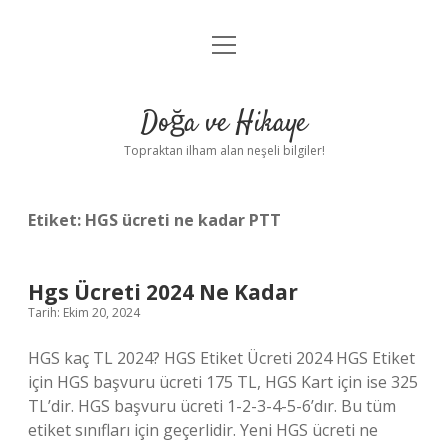
menüyü
Anasayfa
aç
Gizlilik Politikası
Doğa ve Hikaye
Yasal Uyarı
Topraktan ilham alan neşeli bilgiler!
Hakkımızda
Etiket:
HGS ücreti ne kadar PTT
Hgs Ücreti 2024 Ne Kadar
Tarih: Ekim 20, 2024
HGS kaç TL 2024? HGS Etiket Ücreti 2024 HGS Etiket
için HGS başvuru ücreti 175 TL, HGS Kart için ise 325
TL’dir. HGS başvuru ücreti 1-2-3-4-5-6’dır. Bu tüm
etiket sınıfları için geçerlidir. Yeni HGS ücreti ne